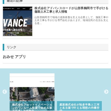
最近の記事
株式会社アドバンスロードが山形県鶴岡市で手がける
舗装土木工事と求人情報
山形県鶴岡市で地域の道路基盤を支える企業として、舗装工事や
土木工事を手がける専門会社があります。地域住民の生活を支え
る道…
リンク
おみせ アプリ
ｎｙ
株式会社アセットイノベーショ
庭楽株式会社が知多半島と三河
株
でき
ンのワンルーム投資で始める資
と名古屋で叶える理想の外構空
で
産形成と老後準備
間