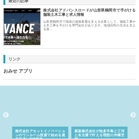
最近の記事
株式会社アドバンスロードが山形県鶴岡市で手がける
舗装土木工事と求人情報
山形県鶴岡市で地域の道路基盤を支える企業として、舗装工事や
土木工事を手がける専門会社があります。地域住民の生活を支え
る道…
リンク
おみせ アプリ
ｎｙ
株式会社アセットイノベーショ
庭楽株式会社が知多半島と三河
株
でき
ンのワンルーム投資で始める資
と名古屋で叶える理想の外構空
で
産形成と老後準備
間