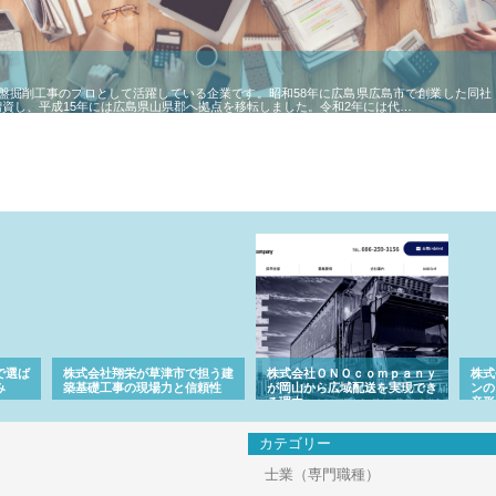
盤掘削工事のプロとして活躍している企業です。昭和58年に広島県広島市で創業した同社
増資し、平成15年には広島県山県郡へ拠点を移転しました。令和2年には代…
担う建
株式会社ＯＮＯｃｏｍｐａｎｙ
株式会社アセットイノベーショ
庭楽
頼性
が岡山から広域配送を実現でき
ンのワンルーム投資で始める資
と名
る理由
産形成と老後準備
間
カテゴリー
士業（専門職種）