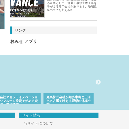
る企業として、舗装工事や土木工事を
手がける専門会社があります。地域住
民の生活を支える道…
リンク
おみせ アプリ
株式会社が知多半島と三河
株式会社ナツハラが建設と鋲螺
株式会社メタルエー
古屋で叶える理想の外構空
で滋賀の暮らしを支える理由
イトが提供する充実
容とは
サイト情報
当サイトについて