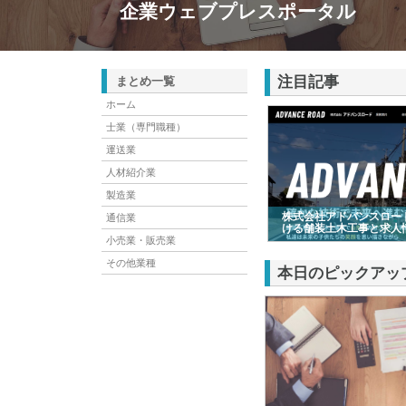
企業ウェブプレスポータル
注目記事
まとめ一覧
ホーム
士業（専門職種）
運送業
人材紹介業
製造業
株式会社アドバンスロー
通信業
ける舗装土木工事と求人
小売業・販売業
その他業種
本日のピックアッ