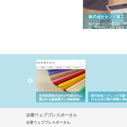
株式会社センダ建工
株式会社センダ建工は、岩
は、平成4年には資本金を
株式会社が印刷会社に
株式会社ハクシンが大阪で選ば
株式会社翔栄が草津市で
紙提案力と供給体制
れる公共工事の実績と強み
築基礎工事の現場力と信
企業ウェブプレスポータル
企業ウェブプレスポータル