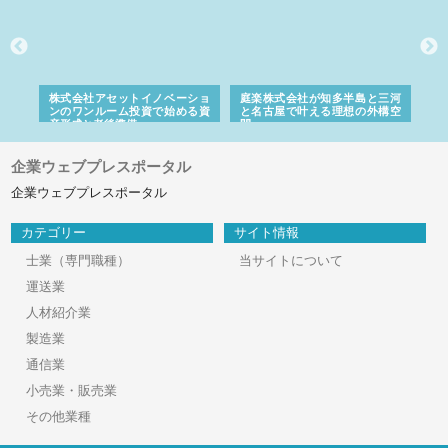
ｎｙ
株式会社アセットイノベーショ
庭楽株式会社が知多半島と三河
株
でき
ンのワンルーム投資で始める資
と名古屋で叶える理想の外構空
で
産形成と老後準備
間
企業ウェブプレスポータル
企業ウェブプレスポータル
カテゴリー
サイト情報
士業（専門職種）
当サイトについて
運送業
人材紹介業
製造業
通信業
小売業・販売業
その他業種