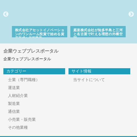
ｎｙ
株式会社アセットイノベーショ
庭楽株式会社が知多半島と三河
株
でき
ンのワンルーム投資で始める資
と名古屋で叶える理想の外構空
で
産形成と老後準備
間
企業ウェブプレスポータル
企業ウェブプレスポータル
カテゴリー
サイト情報
士業（専門職種）
当サイトについて
運送業
人材紹介業
製造業
通信業
小売業・販売業
その他業種